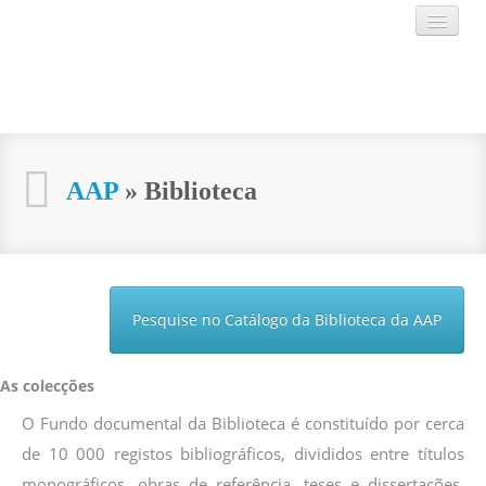
AAP
AAP
» Biblioteca
MUSEU
AGENDA
Pesquise no Catálogo da Biblioteca da AAP
VISITAR
As colecções
CONTACTOS
O Fundo documental da Biblioteca é constituído por cerca
de 10 000 registos bibliográficos, divididos entre títulos
monográficos, obras de referência, teses e dissertações,