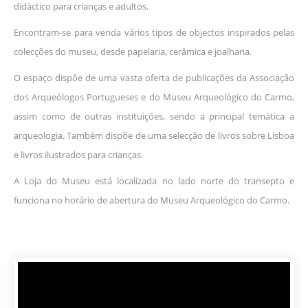
didáctico para crianças e adultos.
Encontram-se para venda vários tipos de objectos inspirados pelas
colecções do museu, desde papelaria, cerâmica e joalharia.
O espaço dispõe de uma vasta oferta de publicações da Associação
dos Arqueólogos Portugueses e do Museu Arqueológico do Carmo,
assim como de outras instituições, sendo a principal temática a
arqueologia. Também dispõe de uma selecção de livros sobre Lisboa
e livros ilustrados para crianças.
A Loja do Museu está localizada no lado norte do transepto e
funciona no horário de abertura do Museu Arqueológico do Carmo.