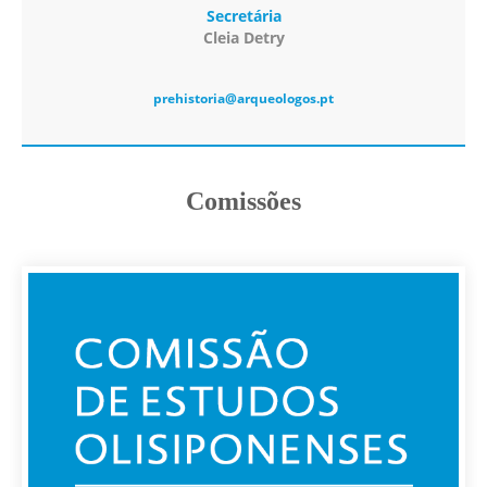
Secretária
Cleia Detry
prehistoria@arqueologos.pt
Comissões