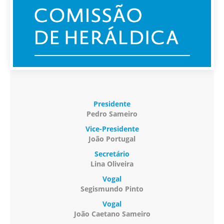
Presidente
Pedro Sameiro
Vice-Presidente
João Portugal
Secretário
Lina Oliveira
Vogal
Segismundo Pinto
Vogal
João Caetano Sameiro